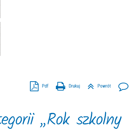
Pdf
Drukuj
Powrót
egorii „Rok szkolny