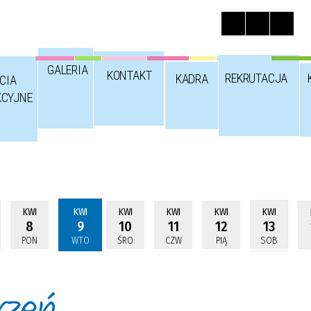
GALERIA
KONTAKT
REKRUTACJA
KADRA
CIA
KCYJNE
KWI
KWI
KWI
KWI
KWI
KWI
8
9
10
11
12
13
PON
WTO
ŚRO
CZW
PIĄ
SOB
rzeń