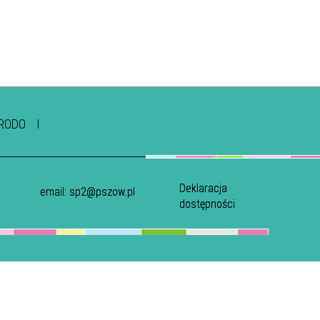
RODO
Deklaracja
email:
sp2@pszow.pl
dostępności