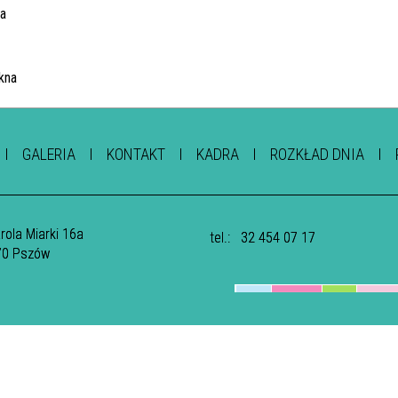
GALERIA
KONTAKT
KADRA
ROZKŁAD DNIA
arola Miarki 16a
tel.:
32 454 07 17
70 Pszów