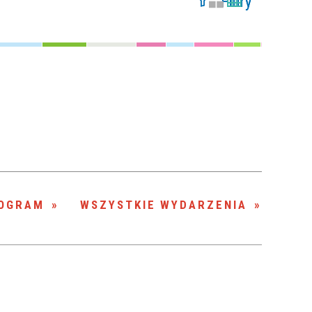
Filtry
Szukana fraza
Kategoria
Trwające w
—
zakresie
Miejsce
Organizator
OGRAM
WSZYSTKIE WYDARZENIA