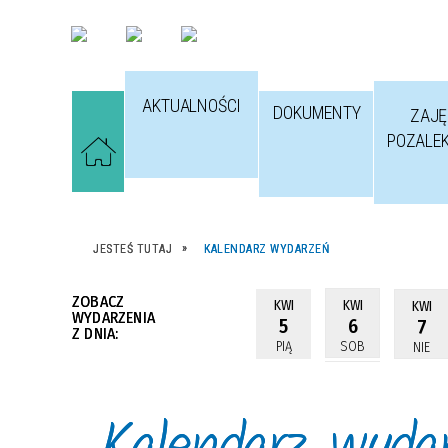
AKTUALNOŚCI
DOKUMENTY
ZAJĘ
POZALE
JESTEŚ TUTAJ
KALENDARZ WYDARZEŃ
ZOBACZ
KWI
KWI
KWI
WYDARZENIA
5
6
7
Z DNIA:
PIĄ
SOB
NIE
Kalendarz wyda