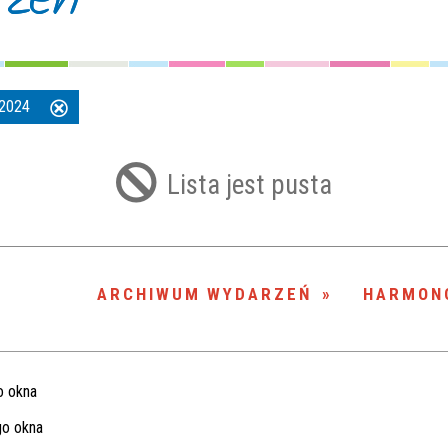
ń 2024
Usuń
ten
filtr
Lista jest pusta
ARCHIWUM WYDARZEŃ
HARMON