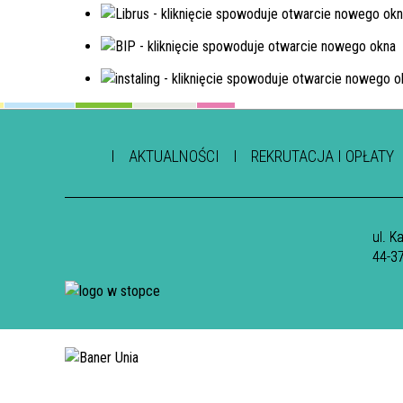
AKTUALNOŚCI
REKRUTACJA I OPŁATY
ul. K
44-3