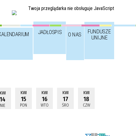
Twoja przeglądarka nie obsługuje JavaScript
FUNDUSZE
JADŁOSPIS
KALENDARIUM
O NAS
UNIJNE
KWI
KWI
KWI
KWI
KWI
15
16
17
18
14
PON
WTO
ŚRO
CZW
NIE