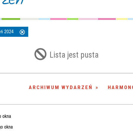
ień 2024
Usuń
ten
filtr
Lista jest pusta
ARCHIWUM WYDARZEŃ
HARMON