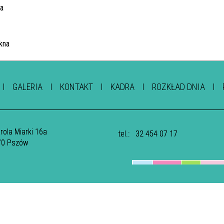
GALERIA
KONTAKT
KADRA
ROZKŁAD DNIA
arola Miarki 16a
tel.:
32 454 07 17
70 Pszów