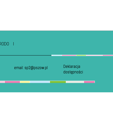
RODO
Deklaracja
email:
sp2@pszow.pl
dostępności