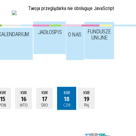
Twoja przeglądarka nie obsługuje JavaScript
FUNDUSZE
JADŁOSPIS
KALENDARIUM
O NAS
UNIJNE
KWI
KWI
KWI
KWI
KWI
15
16
17
18
19
PON
WTO
ŚRO
CZW
PIĄ