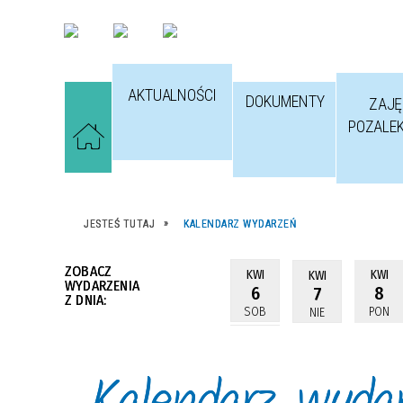
AKTUALNOŚCI
DOKUMENTY
ZAJĘ
POZALE
JESTEŚ TUTAJ
KALENDARZ WYDARZEŃ
ZOBACZ
KWI
KWI
KWI
WYDARZENIA
6
8
7
Z DNIA:
SOB
PON
NIE
Kalendarz wyda