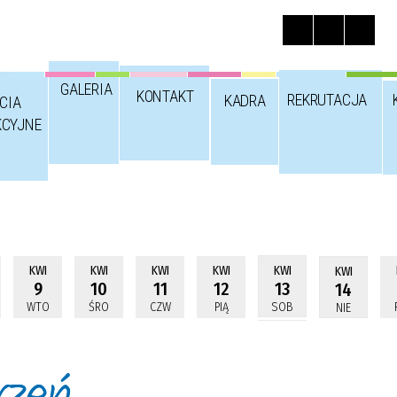
GALERIA
KONTAKT
REKRUTACJA
KADRA
CIA
KCYJNE
KWI
KWI
KWI
KWI
KWI
KWI
9
10
11
12
13
14
WTO
ŚRO
CZW
PIĄ
SOB
NIE
rzeń