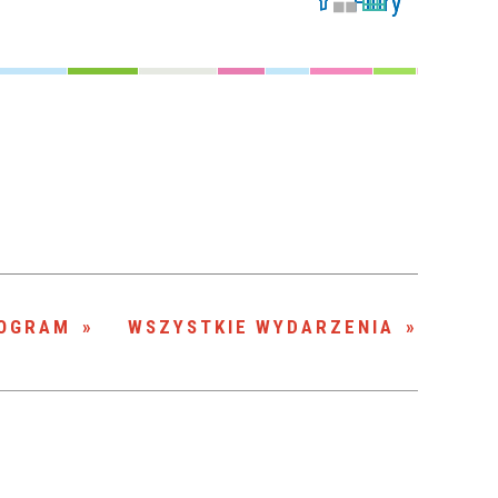
Filtry
Szukana fraza
Kategoria
Trwające w
—
zakresie
Miejsce
Organizator
OGRAM
WSZYSTKIE WYDARZENIA