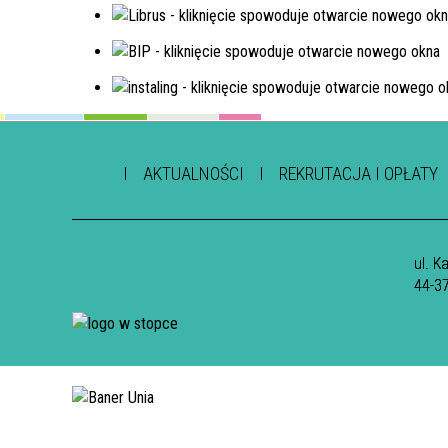
AKTUALNOŚCI
REKRUTACJA I OPŁATY
ul. K
44-3