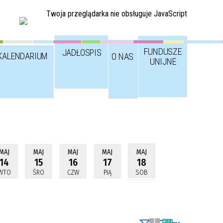
Twoja przeglądarka nie obsługuje JavaScript
FUNDUSZE
JADŁOSPIS
KALENDARIUM
O NAS
UNIJNE
MAJ
MAJ
MAJ
MAJ
MAJ
14
15
16
17
18
WTO
ŚRO
CZW
PIĄ
SOB