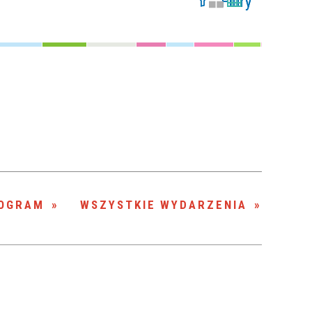
Filtry
Szukana fraza
Kategoria
Trwające w
—
zakresie
Miejsce
Organizator
OGRAM
WSZYSTKIE WYDARZENIA