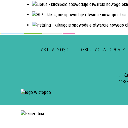
AKTUALNOŚCI
REKRUTACJA I OPŁATY
ul. K
44-3