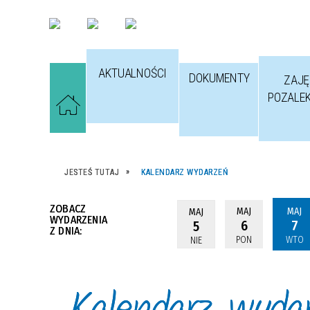
AKTUALNOŚCI
DOKUMENTY
ZAJĘ
POZALE
JESTEŚ TUTAJ
KALENDARZ WYDARZEŃ
ZOBACZ
MAJ
MAJ
MAJ
WYDARZENIA
6
7
5
Z DNIA:
PON
WTO
NIE
Kalendarz wyda