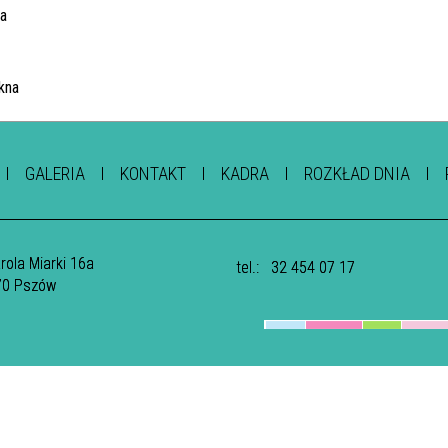
GALERIA
KONTAKT
KADRA
ROZKŁAD DNIA
arola Miarki 16a
tel.:
32 454 07 17
70 Pszów