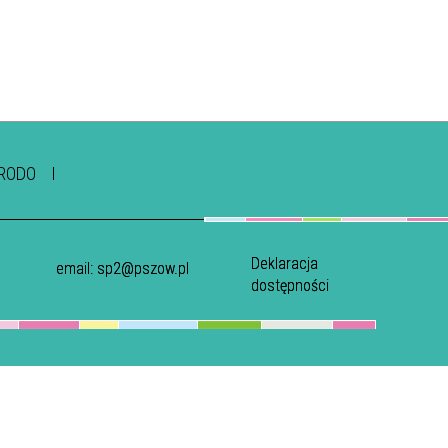
RODO
Deklaracja
email:
sp2@pszow.pl
dostępności