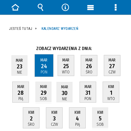
Strona
Wyszukiwarka
Narzędzia
Menu
Menu
główna
główne
szczeg
JESTEŚ TUTAJ
KALENDARZ WYDARZEŃ
ZOBACZ WYDARZENIA Z DNIA:
MAR
MAR
MAR
MAR
MAR
24
25
26
27
23
PON
WTO
ŚRO
CZW
NIE
MAR
MAR
KWI
MAR
MAR
28
31
1
29
30
PIĄ
PON
WTO
SOB
NIE
KWI
KWI
KWI
KWI
2
3
4
5
ŚRO
CZW
PIĄ
SOB