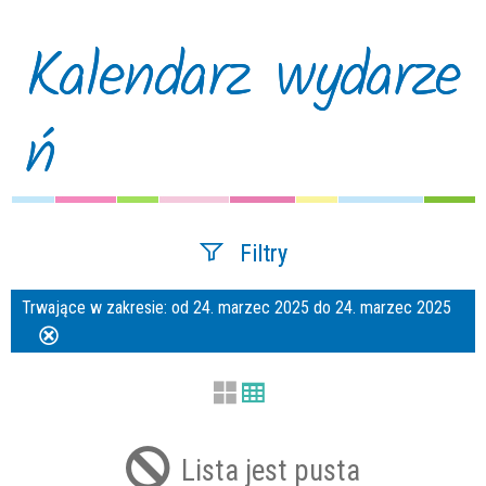
Kalendarz wydarze
ń
Filtry
Trwające w zakresie:
od 24. marzec 2025 do 24. marzec 2025
Szukana fraza
Usuń
ten
filtr
Kategoria
Lista jest pusta