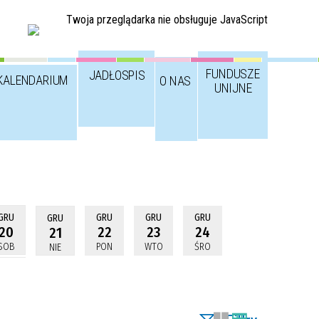
Twoja przeglądarka nie obsługuje JavaScript
FUNDUSZE
JADŁOSPIS
KALENDARIUM
O NAS
UNIJNE
GRU
GRU
GRU
GRU
GRU
20
22
23
24
21
SOB
PON
WTO
ŚRO
NIE