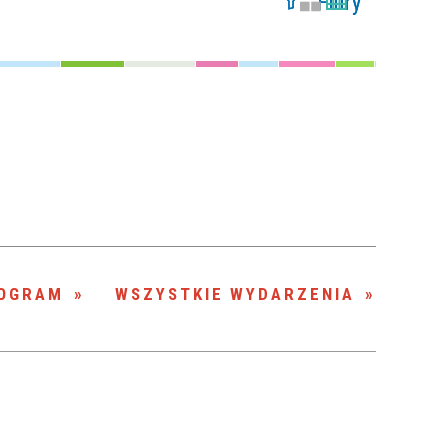
Filtry
Szukana fraza
Kategoria
Trwające w
—
zakresie
Miejsce
Organizator
OGRAM
WSZYSTKIE WYDARZENIA