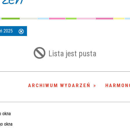
ień 2025
Usuń
ten
filtr
Lista jest pusta
ARCHIWUM WYDARZEŃ
HARMON