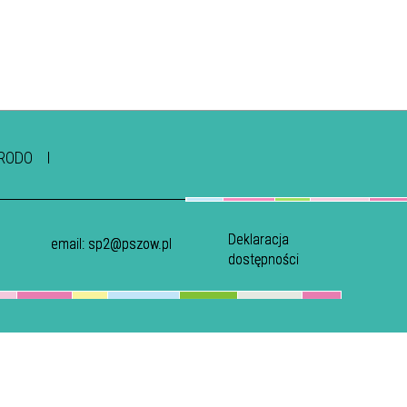
RODO
Deklaracja
email:
sp2@pszow.pl
dostępności