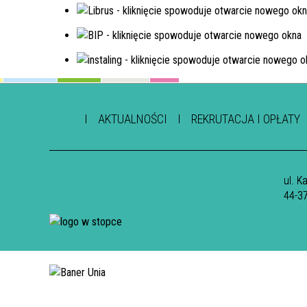
AKTUALNOŚCI
REKRUTACJA I OPŁATY
ul. K
44-3