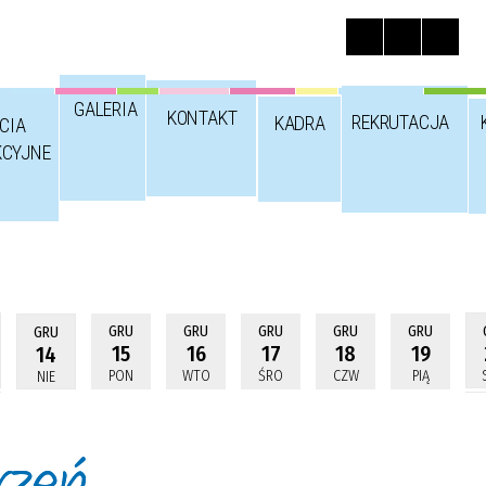
GALERIA
KONTAKT
REKRUTACJA
KADRA
CIA
KCYJNE
GRU
GRU
GRU
GRU
GRU
GRU
15
16
17
18
19
14
PON
WTO
ŚRO
CZW
PIĄ
NIE
rzeń