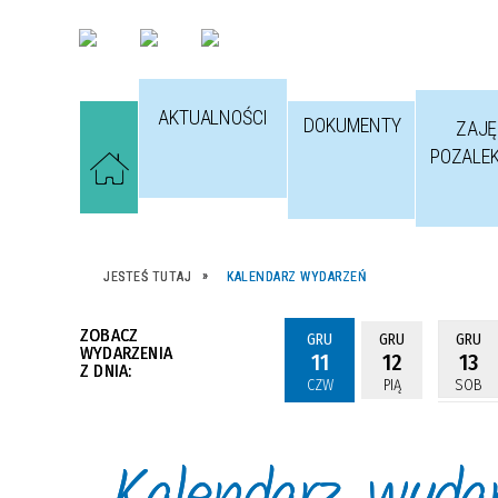
AKTUALNOŚCI
DOKUMENTY
ZAJĘ
POZALE
JESTEŚ TUTAJ
KALENDARZ WYDARZEŃ
ZOBACZ
GRU
GRU
GRU
WYDARZENIA
11
12
13
Z DNIA:
CZW
PIĄ
SOB
Kalendarz wyda