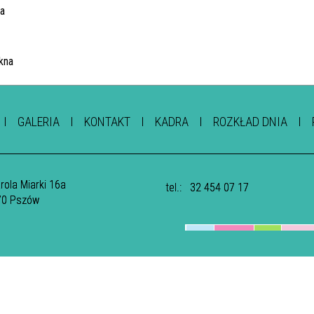
GALERIA
KONTAKT
KADRA
ROZKŁAD DNIA
arola Miarki 16a
tel.:
32 454 07 17
70 Pszów