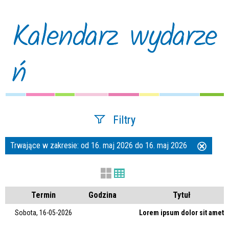
Kalendarz wydarze
ń
Filtry
Trwające w zakresie:
od 16. maj 2026 do 16. maj 2026
Usuń
Szukana fraza
ten
filtr
Kategoria
Termin
Godzina
Tytuł
Sobota, 16-05-2026
Lorem ipsum dolor sit amet