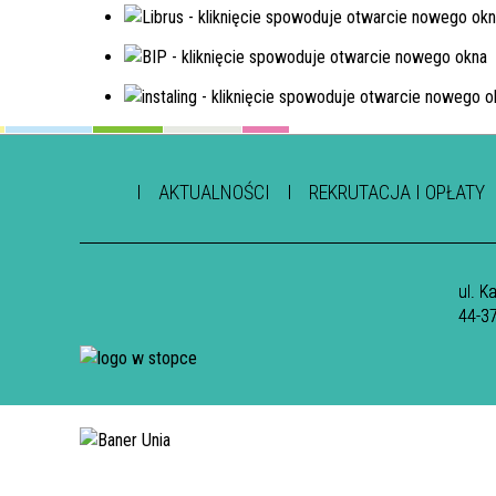
AKTUALNOŚCI
REKRUTACJA I OPŁATY
ul. K
44-3