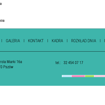
GALERIA
KONTAKT
KADRA
ROZKŁAD DNIA
arola Miarki 16a
tel.:
32 454 07 17
70 Pszów