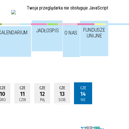
Twoja przeglądarka nie obsługuje JavaScript
FUNDUSZE
JADŁOSPIS
KALENDARIUM
O NAS
UNIJNE
CZE
CZE
CZE
CZE
CZE
10
11
12
13
14
ŚRO
CZW
PIĄ
SOB
NIE