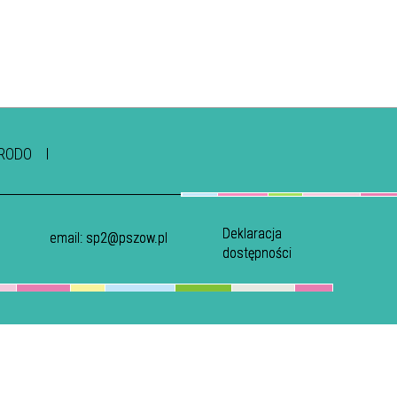
RODO
Deklaracja
email:
sp2@pszow.pl
dostępności