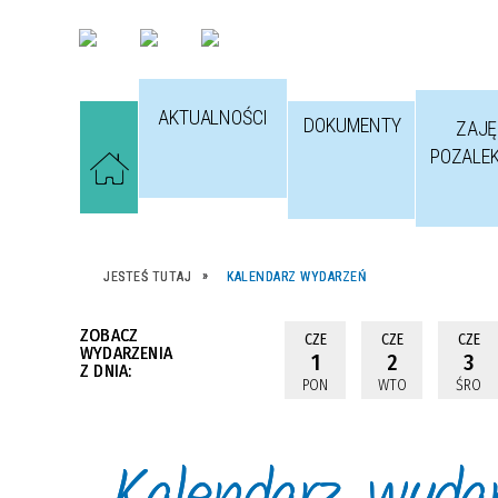
AKTUALNOŚCI
DOKUMENTY
ZAJĘ
POZALE
JESTEŚ TUTAJ
KALENDARZ WYDARZEŃ
ZOBACZ
CZE
CZE
CZE
WYDARZENIA
1
2
3
Z DNIA:
PON
WTO
ŚRO
Kalendarz wyda