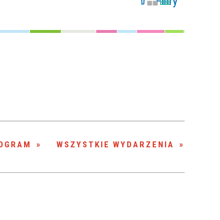
Filtry
Szukana fraza
Kategoria
Trwające w
—
zakresie
Miejsce
Organizator
OGRAM
WSZYSTKIE WYDARZENIA