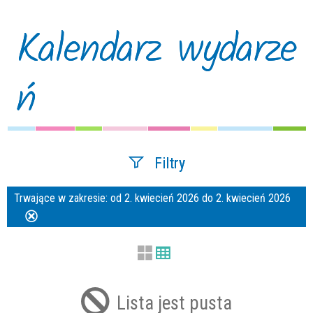
Kalendarz wydarze
ń
Filtry
Trwające w zakresie:
od 2. kwiecień 2026 do 2. kwiecień 2026
Szukana fraza
Usuń
ten
filtr
Kategoria
Lista jest pusta