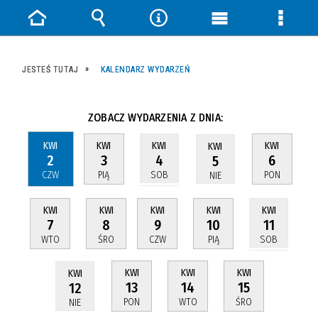
Strona
Wyszukiwarka
Narzędzia
Menu
Menu
główna
główne
szczeg
JESTEŚ TUTAJ
KALENDARZ WYDARZEŃ
ZOBACZ WYDARZENIA Z DNIA:
KWI
KWI
KWI
KWI
KWI
2
3
6
4
5
CZW
PIĄ
PON
SOB
NIE
KWI
KWI
KWI
KWI
KWI
7
8
9
10
11
WTO
ŚRO
CZW
PIĄ
SOB
KWI
KWI
KWI
KWI
13
14
15
12
PON
WTO
ŚRO
NIE