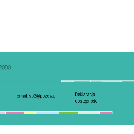
RODO
Deklaracja
email:
sp2@pszow.pl
dostępności