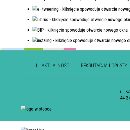
AKTUALNOŚCI
REKRUTACJA I OPŁATY
ul. K
44-3