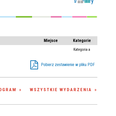
Filtry
Szukana fraza
Kategoria
Miejsce
Kategorie
Trwające w
—
zakresie
Kategoria a
Pobierz zestawienie w pliku PDF
Miejsce
Organizator
OGRAM
WSZYSTKIE WYDARZENIA