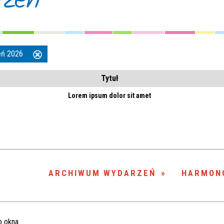
rzeń
ień 2026
Usuń
ten
Tytuł
filtr
Lorem ipsum dolor sit amet
ARCHIWUM WYDARZEŃ
HARMON