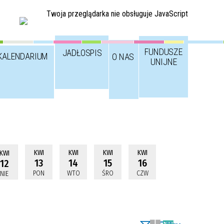
Twoja przeglądarka nie obsługuje JavaScript
FUNDUSZE
JADŁOSPIS
KALENDARIUM
O NAS
UNIJNE
KWI
KWI
KWI
KWI
KWI
13
14
15
16
12
PON
WTO
ŚRO
CZW
NIE