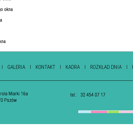
GALERIA
KONTAKT
KADRA
ROZKŁAD DNIA
arola Miarki 16a
tel.:
32 454 07 17
70 Pszów