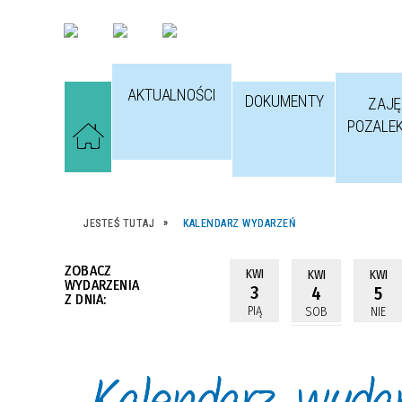
AKTUALNOŚCI
DOKUMENTY
ZAJĘ
POZALE
JESTEŚ TUTAJ
KALENDARZ WYDARZEŃ
ZOBACZ
KWI
KWI
KWI
WYDARZENIA
3
4
5
Z DNIA:
PIĄ
SOB
NIE