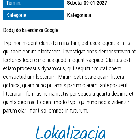
Termin:
Sobota, 09-01-2027
zakresie
Kategorie
Kategoria a
—
Dodaj do kalendarza Google
Miejsce
Typi non habent claritatem insitam; est usus legentis in iis
qui facit eorum claritatem. Investigationes demonstraverunt
Organizator
lectores legere me lius quod ii legunt saepius. Claritas est
etiam processus dynamicus, qui sequitur mutationem
consuetudium lectorum. Mirum est notare quam littera
gothica, quam nunc putamus parum claram, anteposuerit
litterarum formas humanitatis per seacula quarta decima et
quinta decima. Eodem modo typi, qui nunc nobis videntur
parum clari, fiant sollemnes in futurum.
Lokalizacja