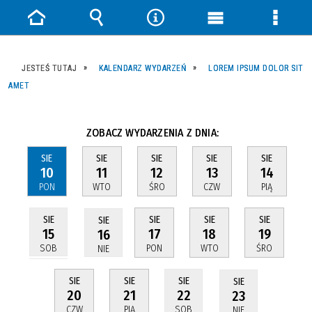
Strona
Wyszukiwarka
Narzędzia
Menu
Menu
główna
główne
szczeg
JESTEŚ TUTAJ
KALENDARZ WYDARZEŃ
LOREM IPSUM DOLOR SIT
AMET
ZOBACZ WYDARZENIA Z DNIA:
SIE
SIE
SIE
SIE
SIE
10
11
12
13
14
PON
WTO
ŚRO
CZW
PIĄ
SIE
SIE
SIE
SIE
SIE
17
18
19
15
16
PON
WTO
ŚRO
SOB
NIE
SIE
SIE
SIE
SIE
20
21
22
23
CZW
PIĄ
SOB
NIE