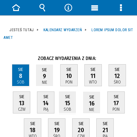
Strona
Wyszukiwarka
Narzędzia
Menu
Menu
główna
główne
szczeg
JESTEŚ TUTAJ
KALENDARZ WYDARZEŃ
LOREM IPSUM DOLOR SIT
AMET
ZOBACZ WYDARZENIA Z DNIA:
SIE
SIE
SIE
SIE
SIE
8
10
11
12
9
SOB
PON
WTO
ŚRO
NIE
SIE
SIE
SIE
SIE
SIE
13
14
17
15
16
CZW
PIĄ
PON
SOB
NIE
SIE
SIE
SIE
SIE
18
19
20
21
WTO
ŚRO
CZW
PIĄ