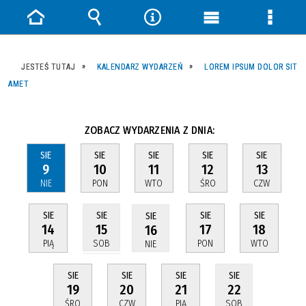
Strona
Wyszukiwarka
Narzędzia
Menu
Menu
główna
główne
szczeg
JESTEŚ TUTAJ
KALENDARZ WYDARZEŃ
LOREM IPSUM DOLOR SIT
AMET
ZOBACZ WYDARZENIA Z DNIA:
SIE
SIE
SIE
SIE
SIE
9
10
11
12
13
NIE
PON
WTO
ŚRO
CZW
SIE
SIE
SIE
SIE
SIE
14
17
18
15
16
PIĄ
PON
WTO
SOB
NIE
SIE
SIE
SIE
SIE
19
20
21
22
ŚRO
CZW
PIĄ
SOB