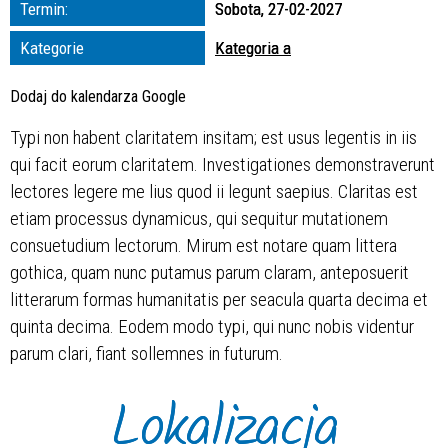
Termin:
Sobota, 27-02-2027
zakresie
Kategorie
Kategoria a
—
Dodaj do kalendarza Google
Miejsce
Typi non habent claritatem insitam; est usus legentis in iis
qui facit eorum claritatem. Investigationes demonstraverunt
Organizator
lectores legere me lius quod ii legunt saepius. Claritas est
etiam processus dynamicus, qui sequitur mutationem
consuetudium lectorum. Mirum est notare quam littera
gothica, quam nunc putamus parum claram, anteposuerit
litterarum formas humanitatis per seacula quarta decima et
quinta decima. Eodem modo typi, qui nunc nobis videntur
parum clari, fiant sollemnes in futurum.
Lokalizacja