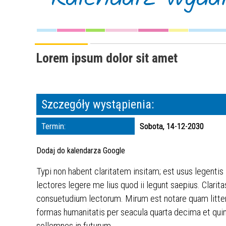
Lorem ipsum dolor sit amet
Szczegóły wystąpienia:
Termin:
Sobota, 14-12-2030
Dodaj do kalendarza Google
Typi non habent claritatem insitam; est usus legentis
lectores legere me lius quod ii legunt saepius. Clar
consuetudium lectorum. Mirum est notare quam litte
formas humanitatis per seacula quarta decima et quin
sollemnes in futurum.