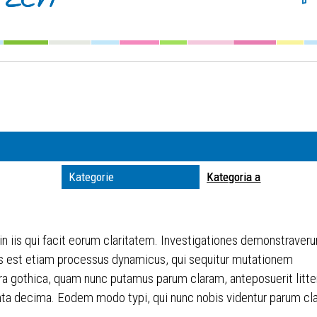
Szuka
Kateg
Trwaj
zakre
Miejs
Kategorie
Kategoria a
Organ
 in iis qui facit eorum claritatem. Investigationes demonstraveru
itas est etiam processus dynamicus, qui sequitur mutationem
ra gothica, quam nunc putamus parum claram, anteposuerit litt
ta decima. Eodem modo typi, qui nunc nobis videntur parum clari