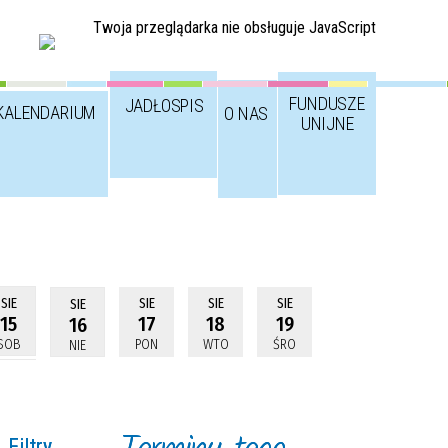
Twoja przeglądarka nie obsługuje JavaScript
FUNDUSZE
JADŁOSPIS
KALENDARIUM
O NAS
UNIJNE
SIE
SIE
SIE
SIE
SIE
15
17
18
19
16
SOB
PON
WTO
ŚRO
NIE
Filtry