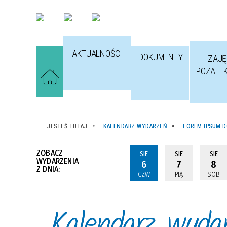
AKTUALNOŚCI
DOKUMENTY
ZAJĘ
POZALE
JESTEŚ TUTAJ
KALENDARZ WYDARZEŃ
LOREM IPSUM D
ZOBACZ
SIE
SIE
SIE
WYDARZENIA
6
7
8
Z DNIA:
CZW
PIĄ
SOB
Kalendarz wyda