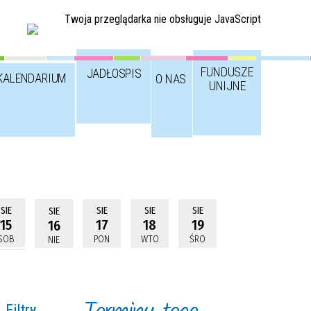
Twoja przeglądarka nie obsługuje JavaScript
FUNDUSZE
JADŁOSPIS
KALENDARIUM
O NAS
UNIJNE
SIE
SIE
SIE
SIE
SIE
15
17
18
19
16
SOB
PON
WTO
ŚRO
NIE
Filtry