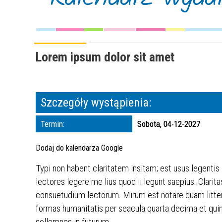
Lorem ipsum dolor sit amet
Szczegóły wystąpienia:
Termin:
Sobota, 04-12-2027
Dodaj do kalendarza Google
Typi non habent claritatem insitam; est usus legentis
lectores legere me lius quod ii legunt saepius. Clar
consuetudium lectorum. Mirum est notare quam litte
formas humanitatis per seacula quarta decima et quin
sollemnes in futurum.