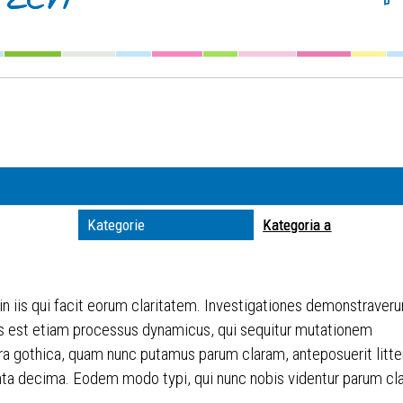
Szuka
Kateg
Trwaj
zakre
Miejs
Kategorie
Kategoria a
Organ
 in iis qui facit eorum claritatem. Investigationes demonstraveru
itas est etiam processus dynamicus, qui sequitur mutationem
ra gothica, quam nunc putamus parum claram, anteposuerit litt
ta decima. Eodem modo typi, qui nunc nobis videntur parum clari