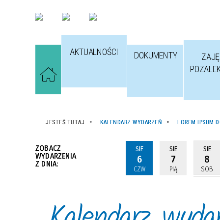
AKTUALNOŚCI
DOKUMENTY
ZAJĘ
POZALE
JESTEŚ TUTAJ
KALENDARZ WYDARZEŃ
LOREM IPSUM D
ZOBACZ
SIE
SIE
SIE
WYDARZENIA
6
7
8
Z DNIA:
CZW
PIĄ
SOB
Kalendarz wyda