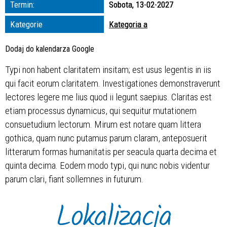
Termin:
Sobota, 13-02-2027
zakresie
Kategorie
Kategoria a
—
Dodaj do kalendarza Google
Miejsce
Typi non habent claritatem insitam; est usus legentis in iis
qui facit eorum claritatem. Investigationes demonstraverunt
Organizator
lectores legere me lius quod ii legunt saepius. Claritas est
etiam processus dynamicus, qui sequitur mutationem
consuetudium lectorum. Mirum est notare quam littera
gothica, quam nunc putamus parum claram, anteposuerit
litterarum formas humanitatis per seacula quarta decima et
quinta decima. Eodem modo typi, qui nunc nobis videntur
parum clari, fiant sollemnes in futurum.
Lokalizacja