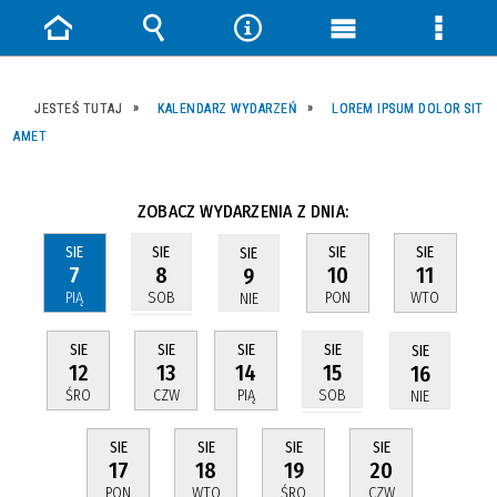
Strona
Wyszukiwarka
Narzędzia
Menu
Menu
główna
główne
szczeg
JESTEŚ TUTAJ
KALENDARZ WYDARZEŃ
LOREM IPSUM DOLOR SIT
AMET
ZOBACZ WYDARZENIA Z DNIA:
SIE
SIE
SIE
SIE
SIE
7
10
11
8
9
PIĄ
PON
WTO
SOB
NIE
SIE
SIE
SIE
SIE
SIE
12
13
14
15
16
ŚRO
CZW
PIĄ
SOB
NIE
SIE
SIE
SIE
SIE
17
18
19
20
PON
WTO
ŚRO
CZW