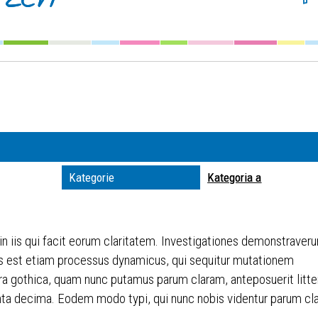
Szuka
Kateg
Trwaj
zakre
Miejs
Kategorie
Kategoria a
Organ
 in iis qui facit eorum claritatem. Investigationes demonstraveru
itas est etiam processus dynamicus, qui sequitur mutationem
ra gothica, quam nunc putamus parum claram, anteposuerit litt
ta decima. Eodem modo typi, qui nunc nobis videntur parum clari