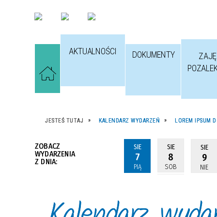
AKTUALNOŚCI
DOKUMENTY
ZAJĘ
POZALE
JESTEŚ TUTAJ
KALENDARZ WYDARZEŃ
LOREM IPSUM D
ZOBACZ
SIE
SIE
SIE
WYDARZENIA
7
8
9
Z DNIA:
PIĄ
SOB
NIE
Kalendarz wyda