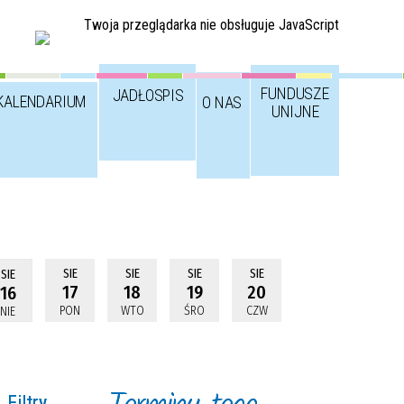
Twoja przeglądarka nie obsługuje JavaScript
FUNDUSZE
JADŁOSPIS
KALENDARIUM
O NAS
UNIJNE
SIE
SIE
SIE
SIE
SIE
17
18
19
20
16
PON
WTO
ŚRO
CZW
NIE
Filtry