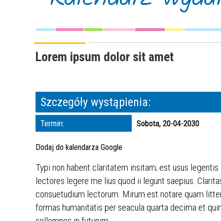
Lorem ipsum dolor sit amet
Szczegóły wystąpienia:
Termin:
Sobota, 20-04-2030
Dodaj do kalendarza Google
Typi non habent claritatem insitam; est usus legentis
lectores legere me lius quod ii legunt saepius. Clar
consuetudium lectorum. Mirum est notare quam litte
formas humanitatis per seacula quarta decima et quin
sollemnes in futurum.