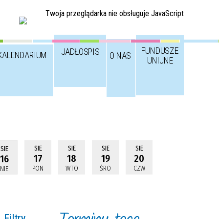
Twoja przeglądarka nie obsługuje JavaScript
FUNDUSZE
JADŁOSPIS
KALENDARIUM
O NAS
UNIJNE
SIE
SIE
SIE
SIE
SIE
17
18
19
20
16
PON
WTO
ŚRO
CZW
NIE
Filtry