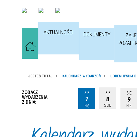
AKTUALNOŚCI
DOKUMENTY
ZAJĘ
POZALE
JESTEŚ TUTAJ
KALENDARZ WYDARZEŃ
LOREM IPSUM D
ZOBACZ
SIE
SIE
SIE
WYDARZENIA
7
8
9
Z DNIA:
PIĄ
SOB
NIE
Kalendarz wyda