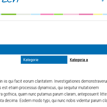
Szuka
Kateg
Trwaj
zakre
Miejs
Kategorie
Kategoria a
Organ
 in iis qui facit eorum claritatem. Investigationes demonstraveru
itas est etiam processus dynamicus, qui sequitur mutationem
ra gothica, quam nunc putamus parum claram, anteposuerit litt
ta decima. Eodem modo typi, qui nunc nobis videntur parum clari