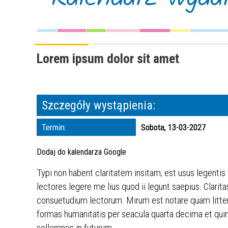
Lorem ipsum dolor sit amet
Szczegóły wystąpienia:
Termin:
Sobota, 13-03-2027
Dodaj do kalendarza Google
Typi non habent claritatem insitam; est usus legentis
lectores legere me lius quod ii legunt saepius. Clar
consuetudium lectorum. Mirum est notare quam litte
formas humanitatis per seacula quarta decima et quin
sollemnes in futurum.