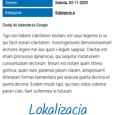
Trwające w
Termin:
Sobota, 03-11-2029
zakresie
Kategorie
Kategoria a
—
Dodaj do kalendarza Google
Miejsce
Typi non habent claritatem insitam; est usus legentis in iis
qui facit eorum claritatem. Investigationes demonstraverunt
Organizator
lectores legere me lius quod ii legunt saepius. Claritas est
etiam processus dynamicus, qui sequitur mutationem
consuetudium lectorum. Mirum est notare quam littera
gothica, quam nunc putamus parum claram, anteposuerit
litterarum formas humanitatis per seacula quarta decima et
quinta decima. Eodem modo typi, qui nunc nobis videntur
parum clari, fiant sollemnes in futurum.
Lokalizacja