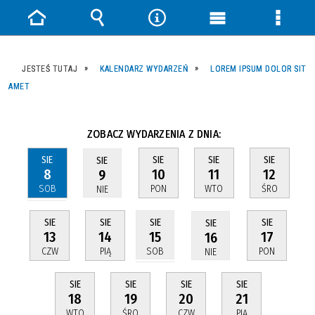
Strona
Wyszukiwarka
Narzędzia
Menu
Menu
główna
główne
szczeg
JESTEŚ TUTAJ
KALENDARZ WYDARZEŃ
LOREM IPSUM DOLOR SIT
AMET
ZOBACZ WYDARZENIA Z DNIA:
SIE
SIE
SIE
SIE
SIE
8
10
11
12
9
SOB
PON
WTO
ŚRO
NIE
SIE
SIE
SIE
SIE
SIE
13
14
17
15
16
CZW
PIĄ
PON
SOB
NIE
SIE
SIE
SIE
SIE
18
19
20
21
WTO
ŚRO
CZW
PIĄ