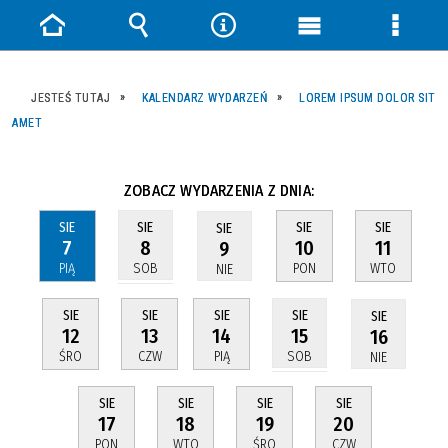
Strona
Wyszukiwarka
Narzędzia
Menu
Menu
główna
główne
szczeg
JESTEŚ TUTAJ
KALENDARZ WYDARZEŃ
LOREM IPSUM DOLOR SIT
AMET
ZOBACZ WYDARZENIA Z DNIA:
SIE
SIE
SIE
SIE
SIE
7
10
11
8
9
PIĄ
PON
WTO
SOB
NIE
SIE
SIE
SIE
SIE
SIE
12
13
14
15
16
ŚRO
CZW
PIĄ
SOB
NIE
SIE
SIE
SIE
SIE
17
18
19
20
PON
WTO
ŚRO
CZW