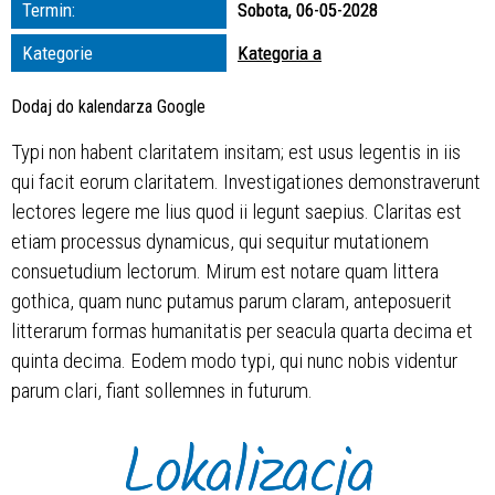
Termin:
Sobota, 06-05-2028
zakresie
Kategorie
Kategoria a
—
Dodaj do kalendarza Google
Miejsce
Typi non habent claritatem insitam; est usus legentis in iis
qui facit eorum claritatem. Investigationes demonstraverunt
Organizator
lectores legere me lius quod ii legunt saepius. Claritas est
etiam processus dynamicus, qui sequitur mutationem
consuetudium lectorum. Mirum est notare quam littera
gothica, quam nunc putamus parum claram, anteposuerit
litterarum formas humanitatis per seacula quarta decima et
quinta decima. Eodem modo typi, qui nunc nobis videntur
parum clari, fiant sollemnes in futurum.
Lokalizacja