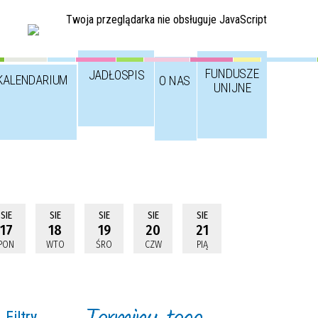
Twoja przeglądarka nie obsługuje JavaScript
FUNDUSZE
JADŁOSPIS
KALENDARIUM
O NAS
UNIJNE
SIE
SIE
SIE
SIE
SIE
17
18
19
20
21
PON
WTO
ŚRO
CZW
PIĄ
Filtry