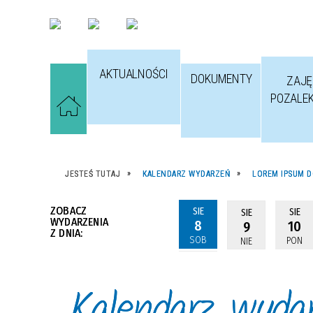
AKTUALNOŚCI
DOKUMENTY
ZAJĘ
POZALE
JESTEŚ TUTAJ
KALENDARZ WYDARZEŃ
LOREM IPSUM D
ZOBACZ
SIE
SIE
SIE
WYDARZENIA
8
10
9
Z DNIA:
SOB
PON
NIE
Kalendarz wyda