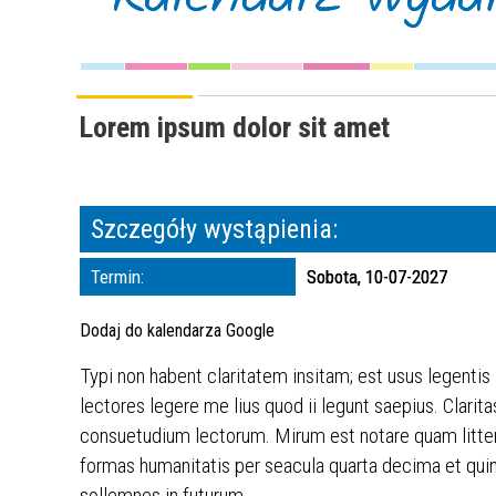
Lorem ipsum dolor sit amet
Szczegóły wystąpienia:
Termin:
Sobota, 10-07-2027
Dodaj do kalendarza Google
Typi non habent claritatem insitam; est usus legentis
lectores legere me lius quod ii legunt saepius. Clar
consuetudium lectorum. Mirum est notare quam litte
formas humanitatis per seacula quarta decima et quin
sollemnes in futurum.