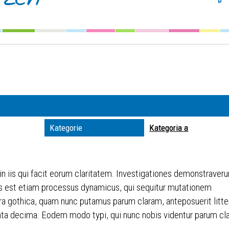
Szuka
Kateg
Trwaj
zakre
Miejs
Kategorie
Kategoria a
Organ
 in iis qui facit eorum claritatem. Investigationes demonstraveru
itas est etiam processus dynamicus, qui sequitur mutationem
ra gothica, quam nunc putamus parum claram, anteposuerit litt
ta decima. Eodem modo typi, qui nunc nobis videntur parum clari