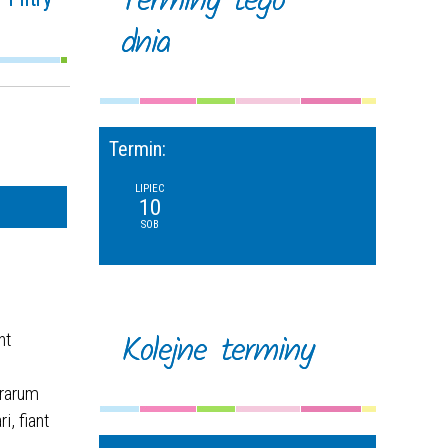
Terminy tego
dnia
na fraza
oria
Termin:
ące w
—
sie
LIPIEC
10
SOB
ce
izator
Kolejne terminy
nt
erarum
, fiant