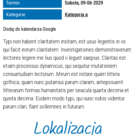
Termin:
Sobota, 09-06-2029
zakresie
Kategorie
Kategoria a
—
Dodaj do kalendarza Google
Miejsce
Typi non habent claritatem insitam; est usus legentis in iis
qui facit eorum claritatem. Investigationes demonstraverunt
Organizator
lectores legere me lius quod ii legunt saepius. Claritas est
etiam processus dynamicus, qui sequitur mutationem
consuetudium lectorum. Mirum est notare quam littera
gothica, quam nunc putamus parum claram, anteposuerit
litterarum formas humanitatis per seacula quarta decima et
quinta decima. Eodem modo typi, qui nunc nobis videntur
parum clari, fiant sollemnes in futurum.
Lokalizacja