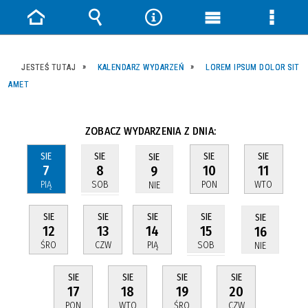
Strona
Wyszukiwarka
Narzędzia
Menu
Menu
główna
główne
szczeg
JESTEŚ TUTAJ
KALENDARZ WYDARZEŃ
LOREM IPSUM DOLOR SIT
AMET
ZOBACZ WYDARZENIA Z DNIA:
SIE
SIE
SIE
SIE
SIE
7
10
11
8
9
PIĄ
PON
WTO
SOB
NIE
SIE
SIE
SIE
SIE
SIE
12
13
14
15
16
ŚRO
CZW
PIĄ
SOB
NIE
SIE
SIE
SIE
SIE
17
18
19
20
PON
WTO
ŚRO
CZW