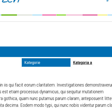
Szuka
Kateg
Trwaj
zakre
Miejs
Kategorie
Kategoria a
Organ
 in iis qui facit eorum claritatem. Investigationes demonstraveru
itas est etiam processus dynamicus, qui sequitur mutationem
ra gothica, quam nunc putamus parum claram, anteposuerit litt
ta decima. Eodem modo typi, qui nunc nobis videntur parum clari