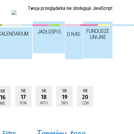
Twoja przeglądarka nie obsługuje JavaScript
FUNDUSZE
JADŁOSPIS
KALENDARIUM
O NAS
UNIJNE
SIE
SIE
SIE
SIE
SIE
17
18
19
20
16
PON
WTO
ŚRO
CZW
NIE
Filtry