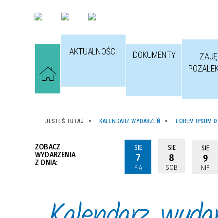
AKTUALNOŚCI
DOKUMENTY
ZAJĘ
POZALE
JESTEŚ TUTAJ
KALENDARZ WYDARZEŃ
LOREM IPSUM D
ZOBACZ
SIE
SIE
SIE
WYDARZENIA
7
8
9
Z DNIA:
PIĄ
SOB
NIE
Kalendarz wyda