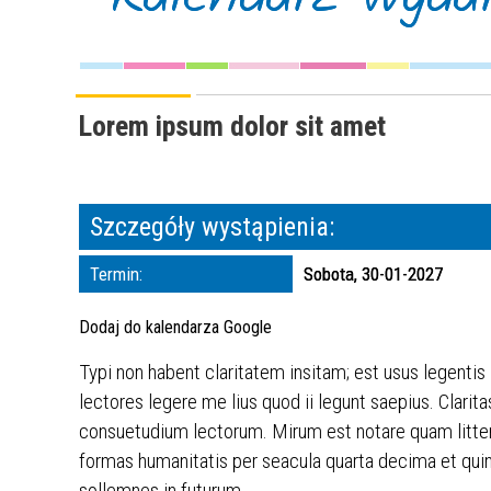
Lorem ipsum dolor sit amet
Szczegóły wystąpienia:
Termin:
Sobota, 30-01-2027
Dodaj do kalendarza Google
Typi non habent claritatem insitam; est usus legentis
lectores legere me lius quod ii legunt saepius. Clar
consuetudium lectorum. Mirum est notare quam litte
formas humanitatis per seacula quarta decima et quin
sollemnes in futurum.