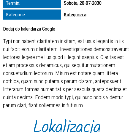
Trwające w
Termin:
Sobota, 20-07-2030
zakresie
Kategorie
Kategoria a
—
Dodaj do kalendarza Google
Miejsce
Typi non habent claritatem insitam; est usus legentis in iis
qui facit eorum claritatem. Investigationes demonstraverunt
Organizator
lectores legere me lius quod ii legunt saepius. Claritas est
etiam processus dynamicus, qui sequitur mutationem
consuetudium lectorum. Mirum est notare quam littera
gothica, quam nunc putamus parum claram, anteposuerit
litterarum formas humanitatis per seacula quarta decima et
quinta decima. Eodem modo typi, qui nunc nobis videntur
parum clari, fiant sollemnes in futurum.
Lokalizacja