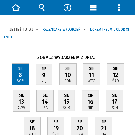
Strona
Wyszukiwarka
Narzędzia
Menu
Menu
główna
główne
szczeg
JESTEŚ TUTAJ
KALENDARZ WYDARZEŃ
LOREM IPSUM DOLOR SIT
AMET
ZOBACZ WYDARZENIA Z DNIA:
SIE
SIE
SIE
SIE
SIE
8
10
11
12
9
SOB
PON
WTO
ŚRO
NIE
SIE
SIE
SIE
SIE
SIE
13
14
17
15
16
CZW
PIĄ
PON
SOB
NIE
SIE
SIE
SIE
SIE
18
19
20
21
WTO
ŚRO
CZW
PIĄ