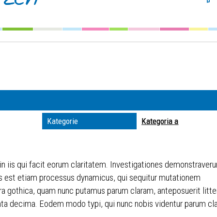
Szuka
Kateg
Trwaj
zakre
Miejs
Kategorie
Kategoria a
Organ
 in iis qui facit eorum claritatem. Investigationes demonstraveru
itas est etiam processus dynamicus, qui sequitur mutationem
ra gothica, quam nunc putamus parum claram, anteposuerit litt
ta decima. Eodem modo typi, qui nunc nobis videntur parum clari