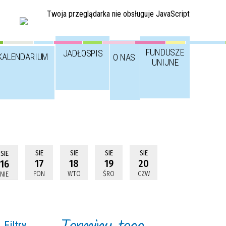
Twoja przeglądarka nie obsługuje JavaScript
FUNDUSZE
JADŁOSPIS
KALENDARIUM
O NAS
UNIJNE
SIE
SIE
SIE
SIE
SIE
17
18
19
20
16
PON
WTO
ŚRO
CZW
NIE
Filtry