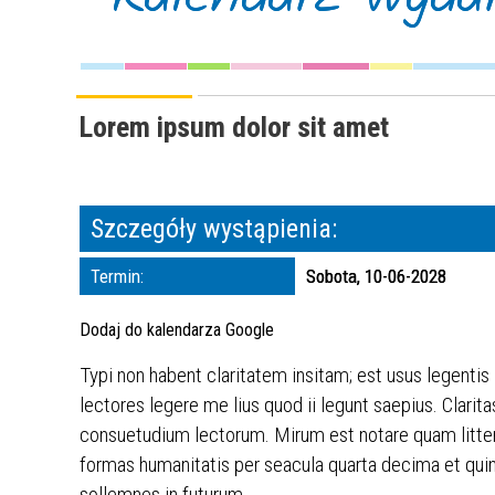
Lorem ipsum dolor sit amet
Szczegóły wystąpienia:
Termin:
Sobota, 10-06-2028
Dodaj do kalendarza Google
Typi non habent claritatem insitam; est usus legentis
lectores legere me lius quod ii legunt saepius. Clar
consuetudium lectorum. Mirum est notare quam litte
formas humanitatis per seacula quarta decima et quin
sollemnes in futurum.