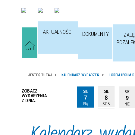
AKTUALNOŚCI
DOKUMENTY
ZAJĘ
POZALE
JESTEŚ TUTAJ
KALENDARZ WYDARZEŃ
LOREM IPSUM D
ZOBACZ
SIE
SIE
SIE
WYDARZENIA
7
8
9
Z DNIA:
PIĄ
SOB
NIE
Kalendarz wyda