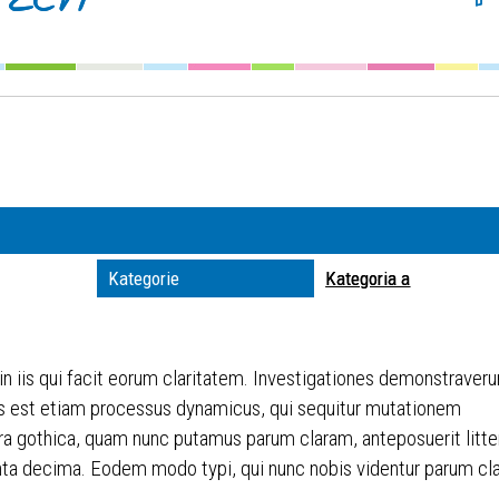
Szuka
Kateg
Trwaj
zakre
Miejs
Kategorie
Kategoria a
Organ
 in iis qui facit eorum claritatem. Investigationes demonstraveru
itas est etiam processus dynamicus, qui sequitur mutationem
ra gothica, quam nunc putamus parum claram, anteposuerit litt
ta decima. Eodem modo typi, qui nunc nobis videntur parum clari