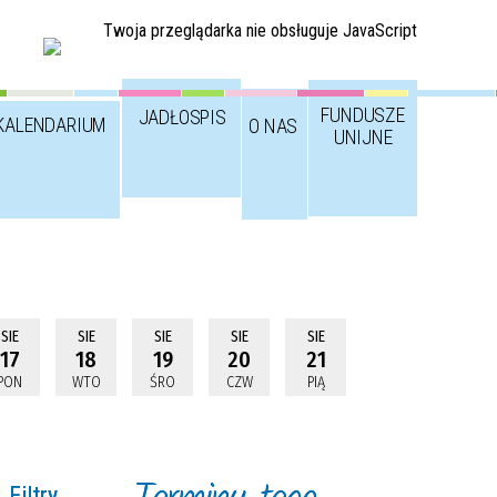
Twoja przeglądarka nie obsługuje JavaScript
FUNDUSZE
JADŁOSPIS
KALENDARIUM
O NAS
UNIJNE
SIE
SIE
SIE
SIE
SIE
17
18
19
20
21
PON
WTO
ŚRO
CZW
PIĄ
Filtry