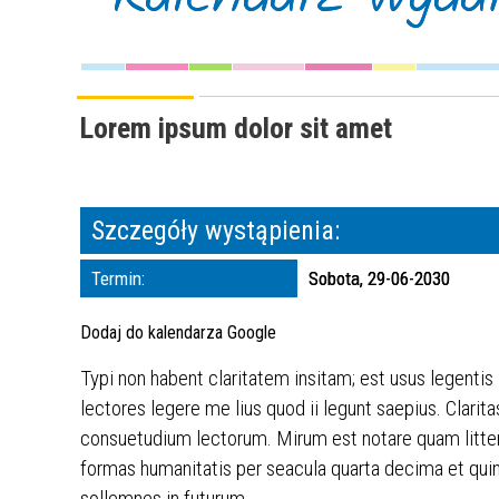
Lorem ipsum dolor sit amet
Szczegóły wystąpienia:
Termin:
Sobota, 29-06-2030
Dodaj do kalendarza Google
Typi non habent claritatem insitam; est usus legentis
lectores legere me lius quod ii legunt saepius. Clar
consuetudium lectorum. Mirum est notare quam litte
formas humanitatis per seacula quarta decima et quin
sollemnes in futurum.