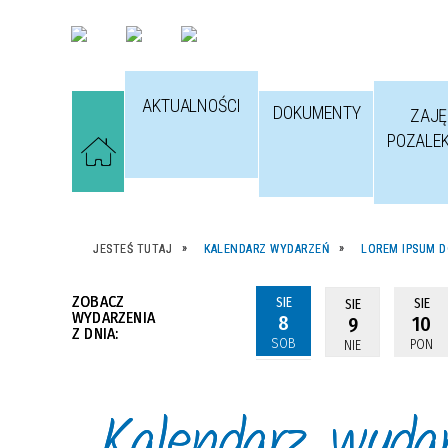
AKTUALNOŚCI
DOKUMENTY
ZAJĘ
POZALE
JESTEŚ TUTAJ
KALENDARZ WYDARZEŃ
LOREM IPSUM D
ZOBACZ
SIE
SIE
SIE
WYDARZENIA
8
10
9
Z DNIA:
SOB
PON
NIE
Kalendarz wyda