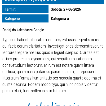
zakresie
Termin:
Sobota, 27-06-2026
—
Kategorie
Kategoria a
Miejsce
Dodaj do kalendarza Google
Typi non habent claritatem insitam; est usus legentis in iis
Organizator
qui facit eorum claritatem. Investigationes demonstraverunt
lectores legere me lius quod ii legunt saepius. Claritas est
etiam processus dynamicus, qui sequitur mutationem
consuetudium lectorum. Mirum est notare quam littera
gothica, quam nunc putamus parum claram, anteposuerit
litterarum formas humanitatis per seacula quarta decima et
quinta decima. Eodem modo typi, qui nunc nobis videntur
parum clari, fiant sollemnes in futurum.