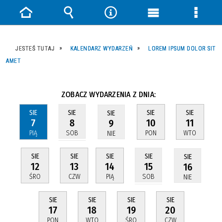
Strona
Wyszukiwarka
Narzędzia
Menu
Menu
główna
główne
szczeg
JESTEŚ TUTAJ
KALENDARZ WYDARZEŃ
LOREM IPSUM DOLOR SIT
AMET
ZOBACZ WYDARZENIA Z DNIA:
SIE
SIE
SIE
SIE
SIE
7
10
11
8
9
PIĄ
PON
WTO
SOB
NIE
SIE
SIE
SIE
SIE
SIE
12
13
14
15
16
ŚRO
CZW
PIĄ
SOB
NIE
SIE
SIE
SIE
SIE
17
18
19
20
PON
WTO
ŚRO
CZW