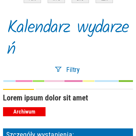
Kalendarz wydarze
ń
Filtry
Szukana fraza
Lorem ipsum dolor sit amet
Archiwum
Kategoria
Szczegóły wystąpienia:
Trwające w