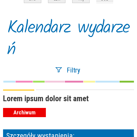
Kalendarz wydarze
ń
Filtry
Szukana fraza
Lorem ipsum dolor sit amet
Archiwum
Kategoria
Szczegóły wystąpienia:
Trwające w