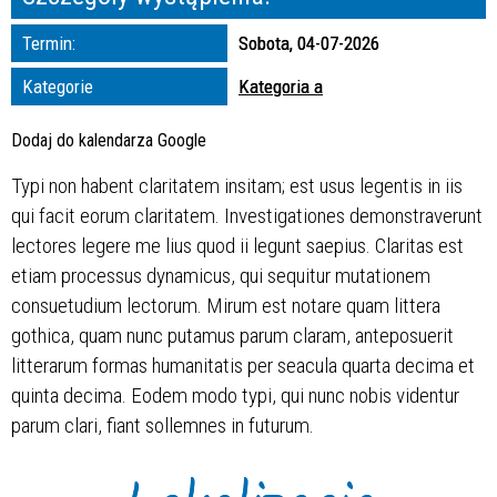
zakresie
Termin:
Sobota, 04-07-2026
—
Kategorie
Kategoria a
Miejsce
Dodaj do kalendarza Google
Typi non habent claritatem insitam; est usus legentis in iis
Organizator
qui facit eorum claritatem. Investigationes demonstraverunt
lectores legere me lius quod ii legunt saepius. Claritas est
etiam processus dynamicus, qui sequitur mutationem
consuetudium lectorum. Mirum est notare quam littera
gothica, quam nunc putamus parum claram, anteposuerit
litterarum formas humanitatis per seacula quarta decima et
quinta decima. Eodem modo typi, qui nunc nobis videntur
parum clari, fiant sollemnes in futurum.