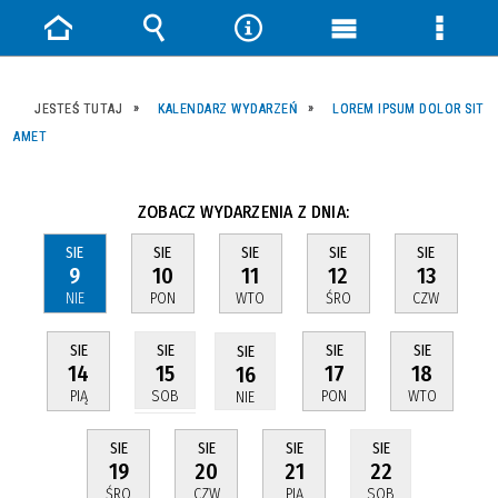
Strona
Wyszukiwarka
Narzędzia
Menu
Menu
główna
główne
szczeg
JESTEŚ TUTAJ
KALENDARZ WYDARZEŃ
LOREM IPSUM DOLOR SIT
AMET
ZOBACZ WYDARZENIA Z DNIA:
SIE
SIE
SIE
SIE
SIE
9
10
11
12
13
NIE
PON
WTO
ŚRO
CZW
SIE
SIE
SIE
SIE
SIE
14
17
18
15
16
PIĄ
PON
WTO
SOB
NIE
SIE
SIE
SIE
SIE
19
20
21
22
ŚRO
CZW
PIĄ
SOB