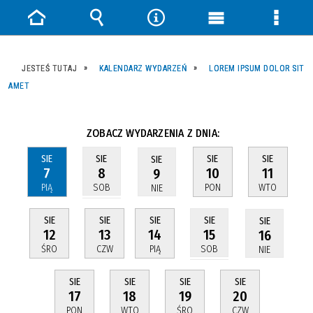
Strona
Wyszukiwarka
Narzędzia
Menu
Menu
główna
główne
szczeg
JESTEŚ TUTAJ
KALENDARZ WYDARZEŃ
LOREM IPSUM DOLOR SIT
AMET
ZOBACZ WYDARZENIA Z DNIA:
SIE
SIE
SIE
SIE
SIE
7
10
11
8
9
PIĄ
PON
WTO
SOB
NIE
SIE
SIE
SIE
SIE
SIE
12
13
14
15
16
ŚRO
CZW
PIĄ
SOB
NIE
SIE
SIE
SIE
SIE
17
18
19
20
PON
WTO
ŚRO
CZW