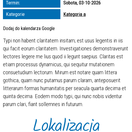
Termin:
Sobota, 03-10-2026
zakresie
Kategorie
Kategoria a
—
Dodaj do kalendarza Google
Miejsce
Typi non habent claritatem insitam; est usus legentis in iis
qui facit eorum claritatem. Investigationes demonstraverunt
Organizator
lectores legere me lius quod ii legunt saepius. Claritas est
etiam processus dynamicus, qui sequitur mutationem
consuetudium lectorum. Mirum est notare quam littera
gothica, quam nunc putamus parum claram, anteposuerit
litterarum formas humanitatis per seacula quarta decima et
quinta decima. Eodem modo typi, qui nunc nobis videntur
parum clari, fiant sollemnes in futurum.
Lokalizacja